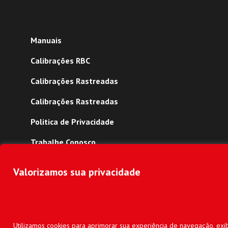
Manuais
Calibrações RBC
Calibrações Rastreadas
Calibrações Rastreadas
Politica de Privacidade
Trabalhe Conosco
Mapa do Site
Valorizamos sua privacidade
Copyright © 2022 -
2026
Contemp. Todos os direitos reservados
feito por
3 Hub
.
Utilizamos cookies para aprimorar sua experiência de navegação, exib