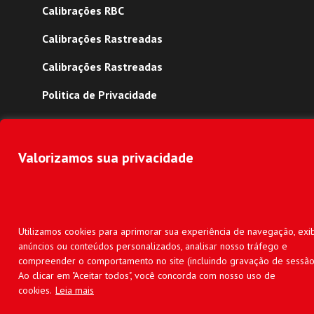
Calibrações RBC
Calibrações Rastreadas
Calibrações Rastreadas
Politica de Privacidade
Trabalhe Conosco
Mapa do Site
Valorizamos sua privacidade
Copyright © 2022 -
2026
Contemp. Todos os direitos reservados
feito por
3 Hub
.
Utilizamos cookies para aprimorar sua experiência de navegação, exib
anúncios ou conteúdos personalizados, analisar nosso tráfego e
compreender o comportamento no site (incluindo gravação de sessão
Ao clicar em "Aceitar todos", você concorda com nosso uso de
cookies.
Leia mais